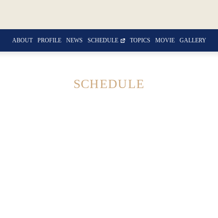
ABOUT
PROFILE
NEWS
SCHEDULE
TOPICS
MOVIE
GALLERY
SCHEDULE