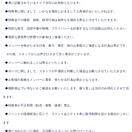
◆券に記載されているライブ当日のみ有効となります。
◆特典券に関しまして、いかなる場合におきましても再発行はいたしかねます。
◆特典会での撮影、録画、録音行為は如何なる場合も禁止とさせていただきます。
◆性的な発言、誹謗中傷や恫喝、プライバシーを詮索するなどの話題はお控えください。
◆過度な酒気帯び状態での参加はご遠慮ください。
◆メンバーを怖がらせる行為、暴力・暴言、他のお客様のご迷惑になる行為は禁止です。
その他、スタッフからお声がけさせて頂く場合がございます。
◆メンバーに触れることは禁止といたします。
◆ポーズに関しまして、スタッフが不適切と判断した場合はお断りさせていただきます。
◆お客様の私物をメンバーに着衣、持たせる行為は禁止となります。
◆撮影後はブレ等ないかご確認をお願いいたします。撮り直しは当日のみ対応とさせて頂
きます。
◆特典券の不正利用（転売・複製・譲渡）禁止。
◆イベントの混雑状況に応じて、コメントありチェキ券に販売制限を設ける場合がござい
ます
◆撮りきれなかった場合、当日限りスタッフにお声かけください